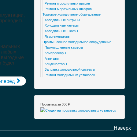
Ремонт морозильных витрин
Ремонт морозильных шкафов
плуатации,
Торговое холодильное оборудование
 проводить
Холодильные витрины
Холодильные камеры
Холодильные шкафы
Льдогенераторы
Промышленное холодильное оборудование
ональных
Промышленные камеры
е любых
Компрессоры
я выгодные
Агрегаты
 будет
Конденсаторы
Заправка холодильной системы
Ремонт холодильных установок
Вперёд
Промывка за 300 ₽
Наверх