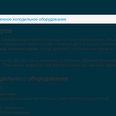
нное холодильное оборудование
оров
оборудования является выход из строя компрессора: это аг
ставляющей такой техники. Починка детали может обойтис
ных компрессоров
лучше доверять опытным мастерам из
налов: мы быстро и аккуратно установим характер поврежд
. При заказе ремонта у нас вы получаете письменную гара
дильного оборудования
х:
ментами.
торые вызваны естественным износом или неаккуратной
х элементов.
коподшипников.