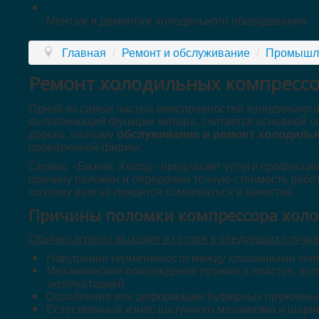
Монтаж и демонтаж холодильного оборудования
Главная
/
Ремонт и обслуживание
/
Промышле
Ремонт холодильных компресс
Одной из самых частых неисправностей холодильного 
выполняющий функции мотора, считается основной со
дорого, поэтому
обслуживание и ремонт холодиль
проверенной фирмы.
Сервис «Бизнес Холод» предлагает услуги профессио
причину поломки и определим точную стоимость работ
поэтому вам не придется сомневаться в качестве.
Причины поломки компрессора холо
Обычно агрегат выходит из строя в следующих случая
Нарушение герметичности между клапанными эле
Механические повреждения пружин и пластин, ко
эксплуатацией.
Ослабление или деформация буферных пружинны
Естественный износ шатунного механизма и шари