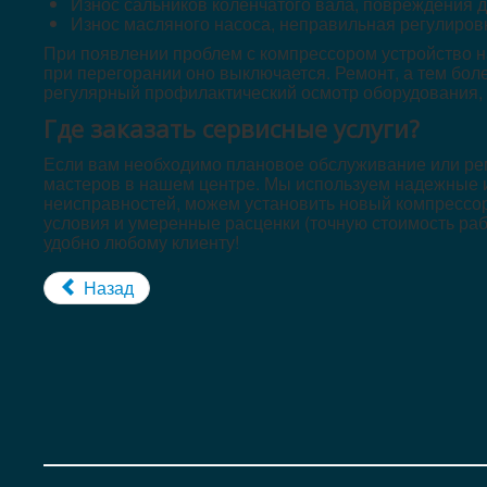
Износ сальников коленчатого вала, повреждения д
Износ масляного насоса, неправильная регулиров
При появлении проблем с компрессором устройство на
при перегорании оно выключается. Ремонт, а тем бол
регулярный профилактический осмотр оборудования, 
Где заказать сервисные услуги?
Если вам необходимо плановое обслуживание или рем
мастеров в нашем центре. Мы используем надежные и
неисправностей, можем установить новый компрессор,
условия и умеренные расценки (точную стоимость рабо
удобно любому клиенту!
Назад