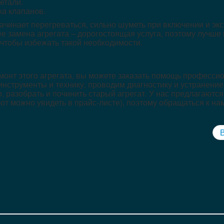
етали.
ка клапанов.
чинает перегреваться, сильно шуметь при включении и экс
ее замена агрегата – дорогостоящая услуга, поэтому лучше
чтобы избежать такой необходимости.
онт этого агрегата, вы можете заказать помощь професси
нструменты и технику, проводим диагностику и устранени
 разобрать и починить старый агрегат. У нас предлагаютс
т можно увидеть в прайс-листе), поэтому обращаться к нам