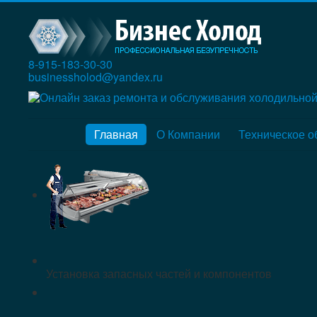
8-915-183-30-30
businessholod@yandex.ru
Главная
О Компании
Техническое 
Установка запасных частей и компонентов